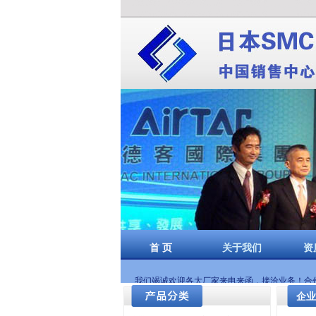
郑州博斯特自控设备
费斯托气缸郑州
首 页
关于我们
资
我们竭诚欢迎各大厂家来电来函，接洽业务！合作互
企业