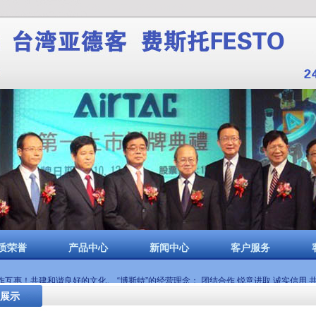
代理|SMC电磁阀郑州代理|亚德客电磁阀郑州代理|AIRTAC电磁阀郑州代理
质荣誉
产品中心
新闻中心
客户服务
惠！共建和谐良好的文化。 “博斯特”的经营理念： 团结合作 锐意进取 诚实信用 
展示