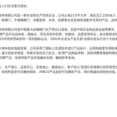
让人们生活更为美好。
美柯有限公司是一家专业型生产经营企业，公司占地21万平方米，现在员工1200余人，
、铁阀门、不锈钢阀门、水暖器材、水表、铝塑复合管及铜管道配件等系列产品，品种多达
美柯有限公司是中国最大的铜阀门生产和出口基地，也是中国五金制品协会副理事长
CO牌产品不仅品种多，规格全，而且具有外型美、性能佳、品质优等特点，多次获得名牌称号
4001环境管理体系等一系列国际认证。2002年水龙头产品又获“全国水龙头行业十大知
年来科技的迅猛发展，公司采用了国际上先进技术进行产品设计，运用高精度专用机
，庞大的技术精湛、经验丰富的员工队伍，使 牌产品精益求精，深得消费者青睐和推
ICO牌产品，埃美柯的产品市场遍布全国，畅销世界各地。
心、生产用心、品质尽心、交货放心、服务贴心、客户安心”是我们长期奉行的经营理
。埃美柯是您可信赖的朋友，AMICO产品是您可信赖的产品，我们竭诚欢迎您的光临