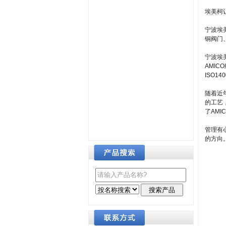
埃美柯
宁波埃
铜阀门
宁波埃
AMI
ISO1
随着近
的工艺
了AM
管理有
的方向