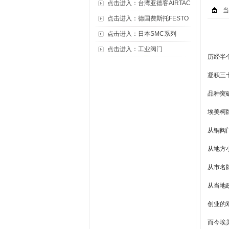
点击进入：台湾亚德客AIRTAC
当
点击进入：德国费斯托FESTO
点击进入：日本SMC系列
点击进入：工业阀门
历经半
凝积三
品种突破
埃美柯
从铜阀
从地方
从市名
从当地
创业的
而今埃