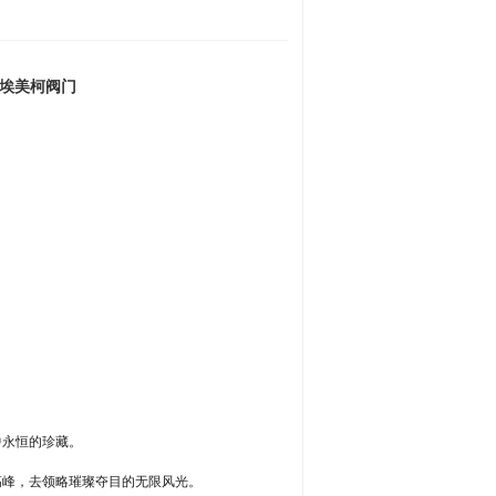
，埃美柯阀门
中永恒的珍藏。
高峰，去领略璀璨夺目的无限风光。