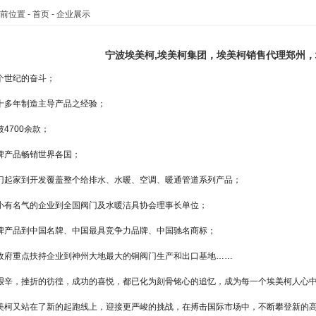
前位置 -
首页
- 企业展示
宁波埃美柯,埃美柯集团，埃美柯销售代理郑州
个世纪的奋斗；
十多年制造主导产品之经验；
4700余款；
牌产品畅销世界各国；
门起家到开发覆盖整个给排水、水暖、空调、暖通管道系列产品；
小有名气的企业到全国阀门及水暖洁具协会理事长单位；
牌产品到中国名牌、中国最具竞争力品牌、中国驰名商标；
政府重点扶持企业到神州大地最大的铜阀门生产和出口基地
……
艰辛，挫折的彷徨，成功的喜悦，都已化为刻骨铭心的追忆，成为每一个埃美柯人心
美柯又站在了新的起跑线上，迎接更严峻的挑战，在搏击国际市场中，不断攀登新的