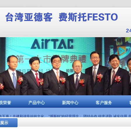
代理|SMC电磁阀郑州代理|亚德客电磁阀郑州代理|AIRTAC电磁阀郑州代理
质荣誉
产品中心
新闻中心
客户服务
惠！共建和谐良好的文化。 “博斯特”的经营理念： 团结合作 锐意进取 诚实信用 
展示