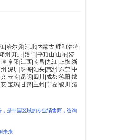
龙江|哈尔滨|河北|内蒙古|呼和浩特|
郑州|开封|洛阳|平顶山|山东|济
蚌埠|阜阳|江西|南昌|九江|上饶|浙
广州|深圳|珠海|汕头|惠州|东莞|中
遵义|云南|昆明|四川|成都|德阳|绵
西安|宝鸡|甘肃|兰州|宁夏|银川|酒
务，是中国区域的专业销售商，咨询
创未来