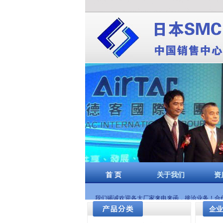
郑州博斯特自控设备
费斯托气缸郑州
首 页
关于我们
资
我们竭诚欢迎各大厂家来电来函，接洽业务！合作互
企业