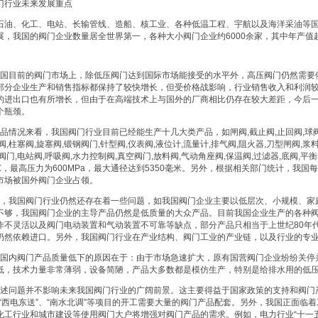
门行业未来发展重点
石油、化工、电站、长输管线、造船、核工业、各种低温工程、宇航以及海洋采油等
展，我国的阀门企业数量居全世界第一，各种大小阀门企业约6000余家，其中年产值超过
目前的阀门市场上，除低压阀门达到国际市场能接受的水平外，高压阀门仍然需要
部分企业生产和销售指标都保持了较快增长，但受价格战影响，行业销售收入和利润
的进出口也有所增长，但由于在高端技术上与国外的厂商相比仍存在较大差距，今后
个瓶颈。
情况来看，我国阀门行业目前已经能生产十几大类产品，如闸阀,截止阀,止回阀,球阀,安
阀,柱塞阀,旋塞阀,锻钢阀门,针型阀,仪表阀,液位计,流量计,排气阀,阻火器,刀型闸阀,浆
阀门,电站阀,呼吸阀,水力控制阀,真空阀门,放料阀,气动角座阀,保温阀,过滤器,底阀,
6℃，最高压力为600MPa，最大通径达到5350毫米。另外，根据相关部门统计，我国
市场被国外阀门企业占领。
我国阀门行业仍然还存在着一些问题，如我国阀门企业主要以低层次、小规模、家
不够，我国阀门企业的主导产品仍然是低质量的大众产品。目前我国企业生产的各种
作不灵活以及阀门电动装置和气动装置不可靠等缺点，部分产品只相当于上世纪80年
仍然依赖进口。另外，我国阀门行业在产业结构、阀门工业的产业链，以及行业的专
内阀门产品质量低下的原因在于：由于市场急速扩大，原有国营阀门企业纷纷关停
低，技术力量非常薄弱，设备简陋，产品大多数都是模仿生产，特别是给排水用的低
问题并不影响未来我国阀门行业的广阔前景。这主要得益于国家政策的支持和阀门产
、“西电东送”、“南水北调”等项目的开工需要大量的阀门产品配套。另外，我国正面临
化工行业和城市建设等使用阀门大户将增强对阀门产品的需求。例如，电力行业“十一