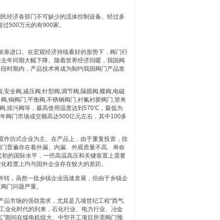
国民经济各部门不可缺少的流体控制设备。经过多
500万元的有900家。
依靠进口。在宏观经济持续看好的形势下，阀门行
较去年同期大幅下降。随着世界经济回暖，我国阀
一段时期内，产品技术将成为制约我国阀门产品发
全阀,减压阀,针型阀,调节阀,隔膜阀,蝶阀,电磁
料阀,铜阀门,平衡阀,不锈钢阀门,衬氟衬胶阀门,管夹
平衡阀,排污阀等，最高使用温度达到570℃，最低为
每年阀门市场成交额高达500亿元左右，其中100多
庭作坊式企业为主。在产品上，由于重复投资，技
阀门普遍存在着外漏、内漏、外观质量不高、寿命
代初的国际水平，一些高温高压和关键装置上需要
业化程度上均与国外企业存在较大的差距。
并转，虽然一批乡镇企业迅速发展，但由于乡镇企
压阀门问题严重。
品市场的强劲需求，尤其是几项世纪工程“西气
着工业化时代的到来，石化行业、电力行业、冶金
五”期间在煤电机组大、中型开工项目所需阀门预