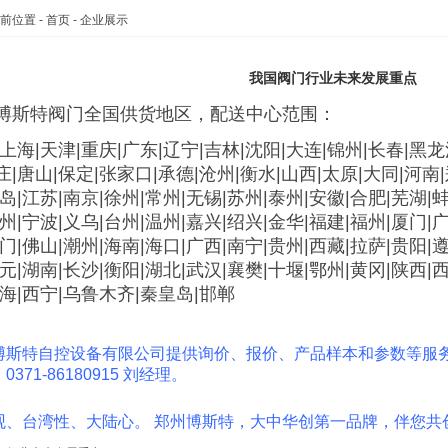
前位置 -
首页
- 企业展示
我国阀门行业未来发展重点
博斯特阀门全国供货地区，配送中心范围：
上海|天津|重庆|广东|辽宁|吉林|沈阳|大连|锦州|长春|黑
|唐山|保定|张家口|承德|沧州|衡水|山西|太原|大同|河南|
岛|江苏|南京|徐州|常州|无锡|苏州|泰州|安徽|合肥|芜湖|
州|宁波|义乌|台州|温州|嘉兴|绍兴|金华|福建|福州|厦门|
门|佛山|潮州|海南|海口|广西|南宁|贵州|西藏|拉萨|贵阳|
元|湖南|长沙|衡阳|湖北|武汉|襄樊|十堰|鄂州|黄冈|陕西|
青海|西宁|乌鲁木齐|秦皇岛|邯郸
博斯特自控设备有限公司提供询价、报价、产品样本和参数等服
0371-86180915 刘经理。
观、台湾性、大陆心。 郑州博斯特，大中华创第一品牌，伴您共