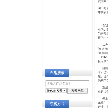
我国阀
阀门是
年的发
在我国
业的大
门产品
展的一
从产品
阀,疏水
阀,美标
－19
亿元的
目前，
术引进
短、操
的阀门
造成国
业起点
但上述
东输”
行业、