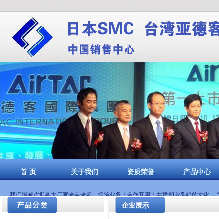
郑州博斯特自控设备
费斯托气缸郑州代理|SMC电磁阀郑州代理|亚德
首 页
关于我们
资质荣誉
产品中心
我们竭诚欢迎各大厂家来电来函，接洽业务！合作互惠！共建和谐良好的文化。 “博
企业展示