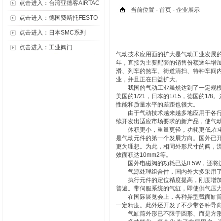
点击进入：台湾亚德客AIRTAC
当前位置 -
首页
- 企业展示
点击进入：德国费斯托FESTO
点击进入：日本SMC系列
点击进入：工业阀门
气动技术应用面的扩大是气动工业发展
年，直接为主要配套的销售份额逐年增加
滑、列车的煞车、街道清扫、特种车间内
业，并且正在日益扩大。
我国的气动工业虽然达到了一定规模与
美国的1/21，日本的1/15，德国的1
性能和质量水平的差距也很大。
由于气动技术越来越多地应用于各行业
续开发出适应市场要求的新产品，使气
体积更小，重量更轻，功耗更低.在电
是气动元件的第一个发展方向。国外已开
更为理想。为此，相同外形尺寸的阀，流量
效面积达10mm2等。
国外电磁阀的功耗已达0.5W，还将
气源处理组合件，国内外大多采用了
执行元件的定位精度提高，刚度增加，
普遍。带伺服系统的气缸，即使供气压力
在国际展览会上，各种异型截面缸筒和
一定精度。此外还开发了不少带各种导
气缸筒外形已不限于圆形、而是方形、