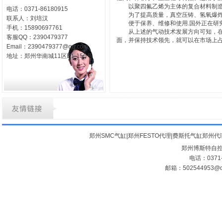
以聚四氟乙烯为主体的复合材料制造的气
电话：0371-86180915
为了提高质量，真空压铸、氢氧爆炸
联系人：刘培汉
便于保养、维修和使用.国外正在研究
手机：15890697761
从上述的气动技术发展方向可知，在气
客服QQ：2390479377
面，并保持技术领先，就可以在市场上
Email：2390479377@qq.com
地址：郑州华南城11区B1-150号
郑州SMC气缸|郑州FESTO代理|费斯托气缸郑州代
郑州博斯特自控设
电话：0371-
邮箱：502544953@