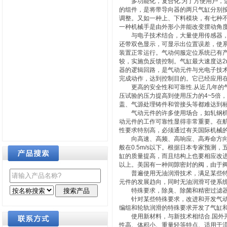
多功能化，复合化.为了方便用户，适
的组件，是将带导向器的两只气缸分别按
调整。又如一种上、下料模块，有七种
一种机械手是由外形小并能改变摆动角
与电子技术结合，大量使用传感器，气
还带双色显示，可显示出位置误差，使
装置正常运行。气动伺服定位系统已有
较，实施负反馈控制。气缸最大速度达2m
器的逻辑回路，是气动元件与光电子技
完成动作，达到控制目的。它已经应用
更高的安全性和可靠性.从近几年的气
压试验的压力提高到使用压力的4~5倍
盖、气源处理铸件和管接头等都难达到
气动元件的许多使用场合，如轧钢机、
动元件的工作可靠性显得非常重要。在
性要求特别高，必须通过有关国际机械
向高速、高频、高响应、高寿命方向发
般在0.5m/s以下。根据日本专家预测
缸的质量提高，而且结构上也要相应改进
以上。美国有一种间隙密封的阀，由于
普遍使用无油润滑技术，满足某些特殊
元件的发展趋向，同时无油润滑可使系
特殊要求，除臭、除菌和精密过滤器正在不
针对某些特殊要求，改进和开发气动产
编组和轮轨润滑的特殊要求开发了气缸
使用新材料，与新技术相结合.国外开
性高、体积小、重量轻等特点、适用于