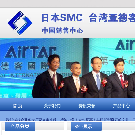
郑州博斯特自控设备
费斯托气缸郑州代理|SMC电磁阀郑州代理|亚德
首 页
关于我们
资质荣誉
产品中心
我们竭诚欢迎各大厂家来电来函，接洽业务！合作互惠！共建和谐良好的文化。 “博
企业展示