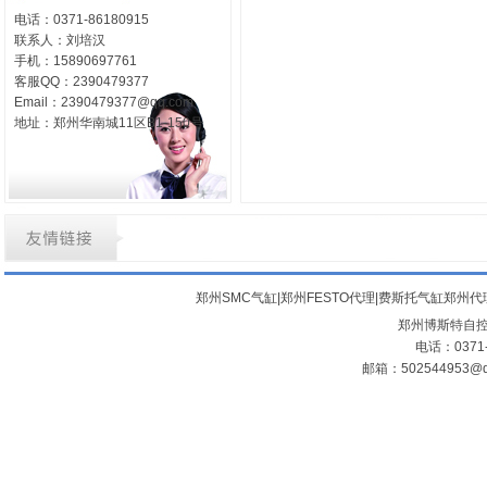
电话：0371-86180915
联系人：刘培汉
手机：15890697761
客服QQ：2390479377
Email：2390479377@qq.com
地址：郑州华南城11区B1-150号
郑州SMC气缸|郑州FESTO代理|费斯托气缸郑州代
郑州博斯特自控设
电话：0371-
邮箱：502544953@