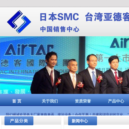
郑州博斯特自控设备
费斯托气缸郑州代理|SMC电磁阀郑州代理|亚德
首 页
关于我们
资质荣誉
产品中心
我们竭诚欢迎各大厂家来电来函，接洽业务！合作互惠！共建和谐良好的文化。 “博
新闻中心