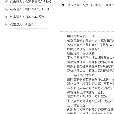
点击进入：台湾亚德客AIRTAC
当前位置 -
首页
-
新闻中心
- 新闻
点击进入：德国费斯托FESTO
点击进入：日本SMC系列
点击进入：工业阀门
一、电磁阀通电后不工作
检查电源接线是否不良→重新接线
检查电源电压是否在±工作范围-→
线圈是否脱焊→重新焊接
线圈短路→更换线圈
工作压差是否不合适→调整压差→或
流体温度过高→更换相称的电磁阀
有杂质使电磁阀的主阀芯和动铁芯卡
液体粘度太大，频率太高和寿命已
二、电磁阀不能关闭
主阀芯或铁动芯的密封件已损坏→
流体温度、粘度是否过高→更换对
有杂质进入电磁阀产阀芯或动铁芯
弹簧寿命已到或变形→更换
节流孔平衡孔堵塞→及时清洗
工作频率太高或寿命已到→改选产
三、其它情况
内泄漏→检查密封件是否损坏,弹簧