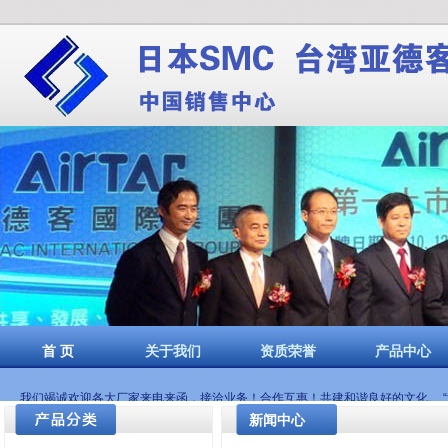
郑州博斯特自控设备
费斯托气缸郑州代理|SMC电磁阀郑州代理|亚德
首 页
关于我们
资质荣誉
产品中心
我们竭诚欢迎各大厂家来电来函，接洽业务！合作互惠！共建和谐良好的文化。 “博
新闻中心